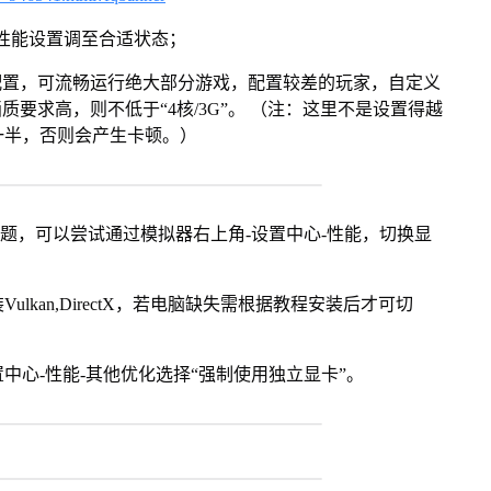
将性能设置调至合适状态；
配置，可流畅运行绝大部分游戏，配置较差的玩家，自定义
画质要求高，则不低于“4核/3G”。 （注：这里不是设置得越
一半，否则会产生卡顿。）
问题，可以尝试通过模拟器右上角-设置中心-性能，切换显
kan,DirectX，若电脑缺失需根据教程安装后才可切
中心-性能-其他优化选择“强制使用独立显卡”。