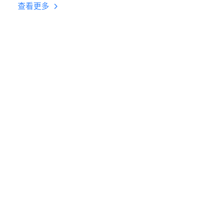
台挂机 按键设置教程
查看更多