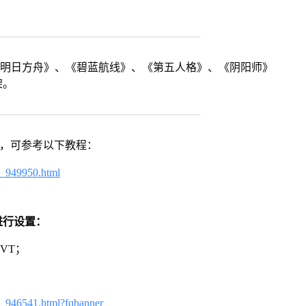
《明日方舟》、《碧蓝航线》、《第五人格》、《阴阳师》
架。
戏，可参考以下教程：
4_949950.html
进行设置：
VT；
3_946541.html?fqbanner