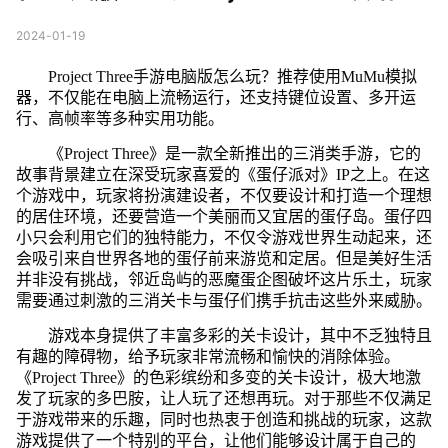
2024-01-19
Project Three手游电脑版怎么玩？推荐使用MuMu模拟
器，不仅能在电脑上流畅运行，还支持键位设置、多开运
行、高帧率等多种实用功能。
《Project Three》是一款全新推出的三消类手游，它的
故事背景建立在深受玩家喜爱的《蛋仔派对》IP之上。在这
个游戏中，玩家将扮演建设者，不仅要设计和打造一个理想
的居住环境，还要营造一个美丽而又宜居的蛋仔岛。蛋仔四
小只会利用它们的独特能力，不仅令游戏世界生动起来，还
会吸引来自世界各地的蛋仔前来游览和定居。但是美好生活
并非没有挑战，邻近岛屿的恶魔蛋企图破坏这片乐土，玩家
需要通过刺激的三消关卡与蛋仔们携手抗击这些外来威胁。
游戏本身提供了丰富多彩的关卡设计，其中不乏独特且
有趣的障碍物，给予玩家非常流畅和愉快的消除体验。
《Project Three》的色彩缤纷和多变的关卡设计，极大地激
发了玩家的多巴胺，让人玩了还想再玩。对于那些不仅满足
于游戏带来的乐趣，同时也热衷于创造和挑战的玩家，这款
游戏提供了一个特别的平台，让他们能够设计属于自己的