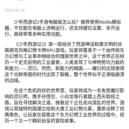
2024-01-22
少年西游记2手游电脑版怎么玩？推荐使用MuMu模拟
器，不仅能在电脑上流畅运行，还支持键位设置、多开运
行、高帧率等多种实用功能。
《少年西游记2》是一款结合了西游神话和唐文明的丝
路朋克风格幻想卡牌RPG游戏。玩家将置身于一个由传统东
方幻想与工业革命相结合的瑰丽世界之中，这个世界正在经
历一个史无前例的工业盛景，人类发现了与神明势均力敌的
新能力——灵衍。然而，新能力的暗面——魔衍的出现使得
这个光鲜亮丽的时代出现了裂痕，整个世界似乎正濒临崩溃
的边缘。
在这个危机四伏的世界里，玩家将成为一名免受魔衍影
响的灵衍师，携手孙悟空、小白龙等行者踏上西天取经之
路，旨在寻找解决之道，挽救这个正在走向混乱的世界。游
戏以其独特的国潮立绘和大唐工业幻想元素，重新诠释了经
典角色，让玩家在探索这个东方幻想工业世界的过程中，经
历一个又一个精彩纷呈的冒险故事。