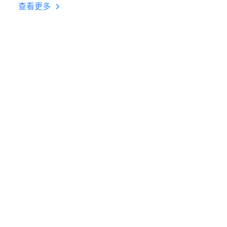
台挂机 按键设置教程
查看更多