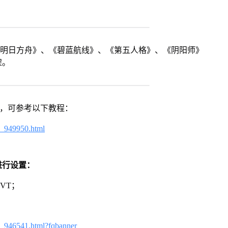
《明日方舟》、《碧蓝航线》、《第五人格》、《阴阳师》
架。
戏，可参考以下教程：
4_949950.html
进行设置：
VT；
3_946541.html?fqbanner