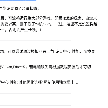
将性能设置调至合适状态；
配置，可流畅运行绝大部分游戏，配置较差的玩家，自定义
画质要求高，则不低于“4核/3G”。 （注：这里不是设置得越
一半，否则会产生卡顿。）
问题，可以尝试通过模拟器右上角-设置中心-性能，切换显
kan,DirectX，若电脑缺失需根据教程安装后才可切
中心-性能-其他优化选择“强制使用独立显卡”。