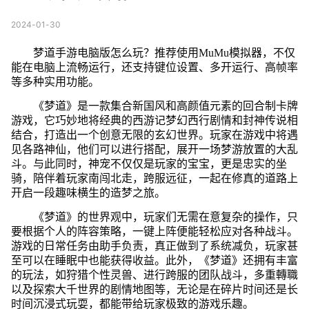
2024-01-30
梦道手游电脑版怎么玩？推荐使用MuMu模拟器，不仅
能在电脑上流畅运行，还支持键位设置、多开运行、高帧率
等多种实用功能。
《梦道》是一款集合新国风和高颜值元素的回合制卡牌
游戏，它巧妙地将经典的西游记梦幻西行剧情和封神传说相
结合，打造出一个创意无限的玄幻世界。玩家在游戏中将遇
见各路神仙，他们可以进行搭配，展开一场梦游放置的大乱
斗。与此同时，神宠不仅仅是玩家的宝宝，更是忠实的坐
骑，陪伴着玩家南闯北走，跨服远征，一起在修真的道路上
开启一段趣味横生的造梦之旅。
《梦道》的世界观中，玩家们无需在意复杂的操作，只
要根据个人的阵容策略，一键上阵便能轻松应对各种战斗。
游戏的日常任务由助手负责，真正做到了系统减负，玩家甚
至可以在睡眠中也能获得收益。此外，《梦道》还拥有丰富
的玩法，如狩猎个性灵兽、进行跨服的团队战斗，多重轉職
以及探索大千世界的剧情地图等，无论是在碎片时间还是长
时间沉浸式玩耍，都能带给玩家极致的游戏乐趣。