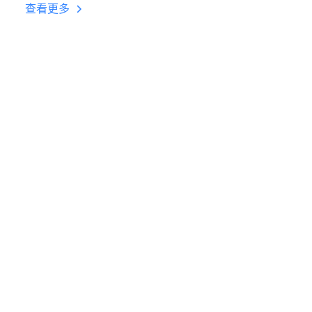
台挂机 按键设置教程
查看更多