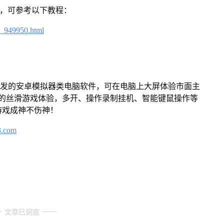
戏，可参考以下教程：
4_949950.html
开发的安卓模拟器类电脑软件，可在电脑上大屏体验市面主
来的丝滑游戏体验，多开、操作录制挂机、智能键鼠操作等
游戏成神不伤神！
3.com
文章已到底