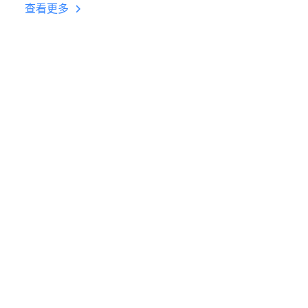
台挂机 按键设置教程
查看更多