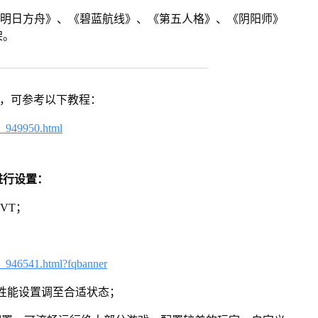
《明日方舟》、《碧蓝航线》、《第五人格》、《阴阳师》
架。
戏，可参考以下教程：
4_949950.html
进行设置：
VT；
3_946541.html?fqbanner
将性能设置调至合适状态；