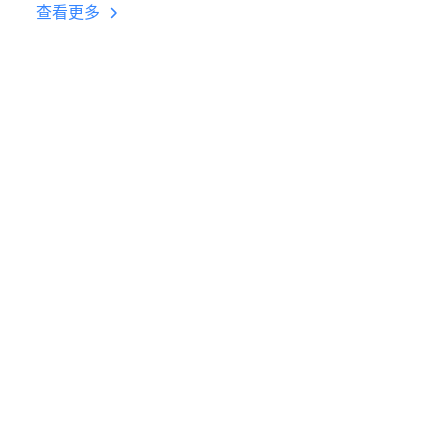
台挂机 按键设置教程
查看更多