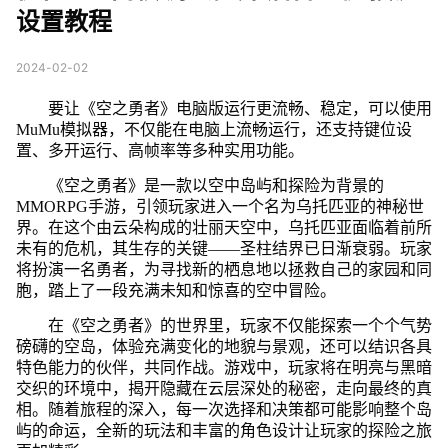
设置教程
2024-02-02
要让《空之勇者》电脑版运行更流畅、稳定，可以使用
MuMu模拟器，不仅能在电脑上流畅运行，还支持键位设
置、多开运行、高帧率等多种实用功能。
《空之勇者》是一款以空中岛屿和探险为背景的
MMORPG手游，引领玩家进入一个名为乌托匹亚的神秘世
界。在这个由云朵构成的壮丽天空中，乌托匹亚面临着前所
未有的危机，其生存的关键——圣柱结界已日渐衰弱。玩家
将扮演一名勇者，为寻找新的栖息地以拯救自己的家园和同
胞，踏上了一段充满未知和惊喜的空中冒险。
在《空之勇者》的世界里，玩家不仅能探索一个个气势
磅礴的空岛，体验充满变化的地貌与景观，还可以结识各具
特色能力的伙伴，共同作战。游戏中，玩家将在明亮与黑暗
交织的环境中，揭开隐藏在云层深处的秘密，走向最终的真
相。随着旅程的深入，每一次选择和决策都可能影响整个岛
屿的命运，全新的玩法和丰富的角色设计让玩家的探险之旅