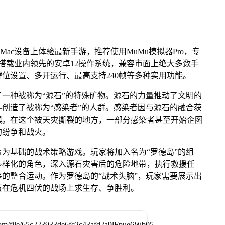
Mac设备上体验最新手游，推荐使用MuMu模拟器Pro，专
芯片，搭载业内领先的安卓12操作系统，兼容市面上绝大多数手
键位设置、多开运行、最高支持240帧等多种实用功能。
一种被称为“源石”的特殊矿物。源石的力量推动了文明的
创造了被称为“感染者”的人群。感染者因与源石的融合获
惧。在这个被天灾撕裂的地方，一部分感染者甚至开始企图
的纷争和战火。
为基础的战术策略游戏。玩家将加入名为“罗德岛”的组
多样化的角色，深入源石灾害后的危险地带，执行救援任
的整合运动。作为罗德岛的“战术头脑”，玩家需要展示出
伍在危机四伏的战场上求生存、争胜利。