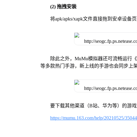
(2) 拖拽安装
将apk/apks/xapk文件直接拖到安
除此之外，MuMu模拟器还可流畅运行
等多款热门手游，新上线的手游也会同步上
要下载其他渠道（B站、华为等）的游
https://mumu.163.com/help/20210525/3504