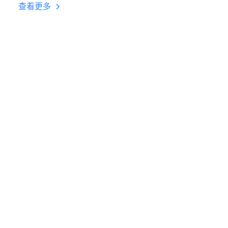
台挂机 按键设置教程
查看更多