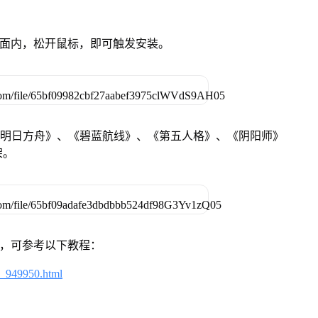
卓设备页面内，松开鼠标，即可触发安装。
《明日方舟》、《碧蓝航线》、《第五人格》、《阴阳师》
架。
戏，可参考以下教程：
4_949950.html