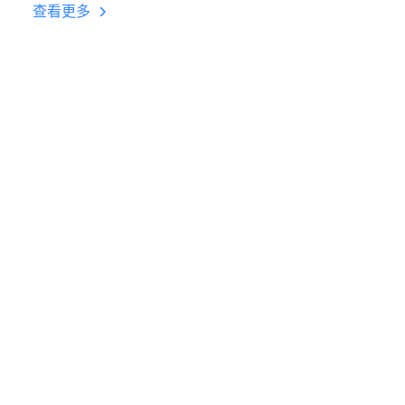
台挂机 按键设置教程
查看更多