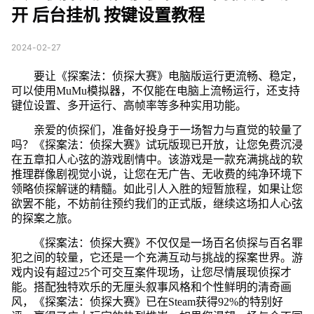
开 后台挂机 按键设置教程
2024-02-27
要让《探案法：侦探大赛》电脑版运行更流畅、稳定，
可以使用MuMu模拟器，不仅能在电脑上流畅运行，还支持
键位设置、多开运行、高帧率等多种实用功能。
亲爱的侦探们，准备好投身于一场智力与直觉的较量了
吗？《探案法：侦探大赛》试玩版现已开放，让您免费沉浸
在五章扣人心弦的游戏剧情中。该游戏是一款充满挑战的软
推理群像剧视觉小说，让您在无广告、无收费的纯净环境下
领略侦探解谜的精髓。如此引人入胜的短暂旅程，如果让您
欲罢不能，不妨前往预约我们的正式版，继续这场扣人心弦
的探案之旅。
《探案法：侦探大赛》不仅仅是一场百名侦探与百名罪
犯之间的较量，它还是一个充满互动与挑战的探案世界。游
戏内设有超过25个可交互案件现场，让您尽情展现侦探才
能。搭配独特欢乐的无厘头叙事风格和个性鲜明的清奇画
风，《探案法：侦探大赛》已在Steam获得92%的特别好