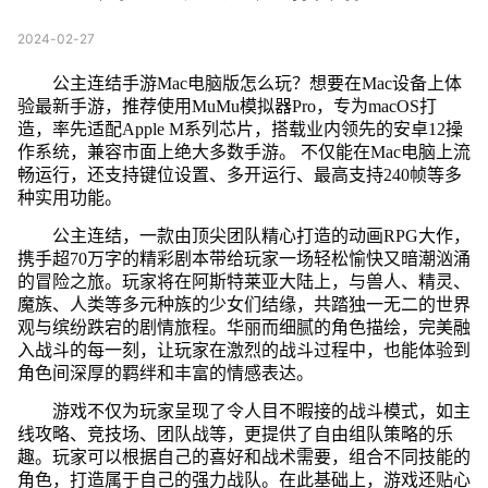
2024-02-27
公主连结手游Mac电脑版怎么玩？想要在Mac设备上体
验最新手游，推荐使用MuMu模拟器Pro，专为macOS打
造，率先适配Apple M系列芯片，搭载业内领先的安卓12操
作系统，兼容市面上绝大多数手游。 不仅能在Mac电脑上流
畅运行，还支持键位设置、多开运行、最高支持240帧等多
种实用功能。
公主连结，一款由顶尖团队精心打造的动画RPG大作，
携手超70万字的精彩剧本带给玩家一场轻松愉快又暗潮汹涌
的冒险之旅。玩家将在阿斯特莱亚大陆上，与兽人、精灵、
魔族、人类等多元种族的少女们结缘，共踏独一无二的世界
观与缤纷跌宕的剧情旅程。华丽而细腻的角色描绘，完美融
入战斗的每一刻，让玩家在激烈的战斗过程中，也能体验到
角色间深厚的羁绊和丰富的情感表达。
游戏不仅为玩家呈现了令人目不暇接的战斗模式，如主
线攻略、竞技场、团队战等，更提供了自由组队策略的乐
趣。玩家可以根据自己的喜好和战术需要，组合不同技能的
角色，打造属于自己的强力战队。在此基础上，游戏还贴心