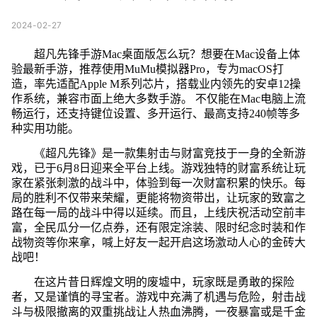
2024-02-27
超凡先锋手游Mac桌面版怎么玩？想要在Mac设备上体
验最新手游，推荐使用MuMu模拟器Pro，专为macOS打
造，率先适配Apple M系列芯片，搭载业内领先的安卓12操
作系统，兼容市面上绝大多数手游。 不仅能在Mac电脑上流
畅运行，还支持键位设置、多开运行、最高支持240帧等多
种实用功能。
《超凡先锋》是一款集射击与财富竞技于一身的全新游
戏，已于6月8日迎来全平台上线。游戏独特的财富系统让玩
家在紧张刺激的战斗中，体验到每一次财富积累的快乐。每
局的胜利不仅带来荣耀，更能将物资带出，让玩家的致富之
路在每一局的战斗中得以延续。而且，上线庆祝活动空前丰
富，全民瓜分一亿点券，还有限定涂装、限时纪念时装和作
战物资等你来拿，喊上好友一起开启这场激动人心的金砖大
战吧！
在这片昔日辉煌文明的废墟中，玩家既是勇敢的探险
者，又是谨慎的寻宝者。游戏中充满了机遇与危险，射击战
斗与极限撤离的双重挑战让人热血沸腾，一夜暴富或是千金