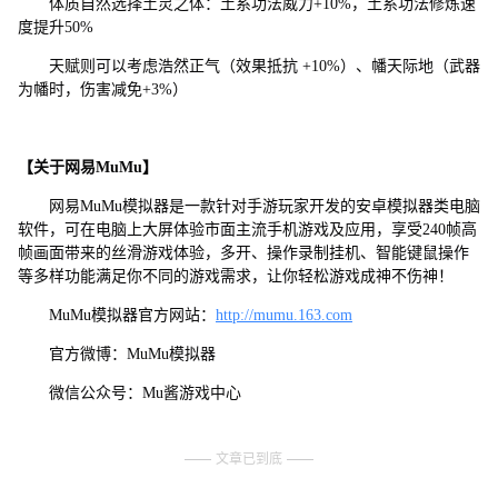
体质自然选择土灵之体：土系功法威力+10%，土系功法修炼速
度提升50%
天赋则可以考虑浩然正气（效果抵抗 +10%）、幡天际地（武器
为幡时，伤害减免+3%）
【关于网易MuMu】
网易MuMu模拟器是一款针对手游玩家开发的安卓模拟器类电脑
软件，可在电脑上大屏体验市面主流手机游戏及应用，享受240帧高
帧画面带来的丝滑游戏体验，多开、操作录制挂机、智能键鼠操作
等多样功能满足你不同的游戏需求，让你轻松游戏成神不伤神！
MuMu模拟器官方网站：
http://mumu.163.com
官方微博：MuMu模拟器
微信公众号：Mu酱游戏中心
文章已到底