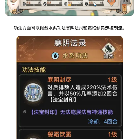
功法方面可以佩戴水系功法寒阴法录和霜临剑典走控制流。