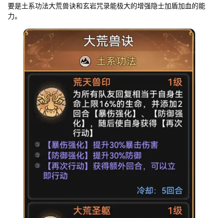
要是土系功法大荒兽诀和玄岩咒录能极大的增强隐士加盾加血的能
力。