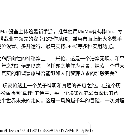
Mac设备上体验最新手游，推荐使用MuMu模拟器Pro，专
芯片，搭载业内领先的安卓12操作系统，兼容市面上绝大多数手
键位设置、多开运行、最高支持240帧等多种实用功能。
生命所向往的神秘净土——米伦。这是一个洁净无瑕、和平
千年之旅》便是以这一乌托邦之地作为背景，探索一个重大
，真实的和谐景象是否能够如人们梦寐以求的那般完美？
，玩家将踏上一个关于神明和真理的奇幻之旅。在这个历
将扮演所有“真理”的侍主，每一个决策都充满着深远的意
整个世界未来的走向。这是一场跨越千年的冒险，一次对理