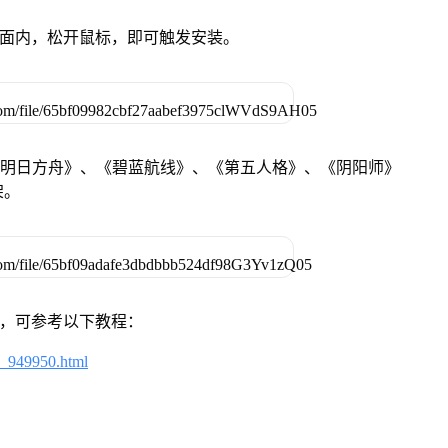
卓设备页面内，松开鼠标，即可触发安装。
《明日方舟》、《碧蓝航线》、《第五人格》、《阴阳师》
架。
戏，可参考以下教程：
4_949950.html