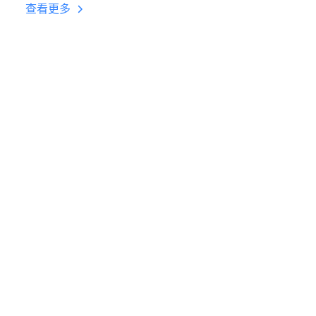
台挂机 按键设置教程
查看更多