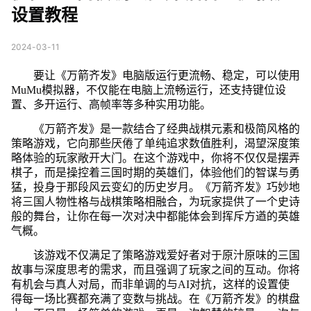
设置教程
2024-03-11
要让《万箭齐发》电脑版运行更流畅、稳定，可以使用
MuMu模拟器，不仅能在电脑上流畅运行，还支持键位设
置、多开运行、高帧率等多种实用功能。
《万箭齐发》是一款结合了经典战棋元素和极简风格的
策略游戏，它向那些厌倦了单纯追求数值胜利，渴望深度策
略体验的玩家敞开大门。在这个游戏中，你将不仅仅是摆弄
棋子，而是操控着三国时期的英雄们，体验他们的智谋与勇
猛，投身于那段风云变幻的历史岁月。《万箭齐发》巧妙地
将三国人物性格与战棋策略相融合，为玩家提供了一个史诗
般的舞台，让你在每一次对决中都能体会到挥斥方遒的英雄
气概。
该游戏不仅满足了策略游戏爱好者对于原汁原味的三国
故事与深度思考的需求，而且强调了玩家之间的互动。你将
有机会与真人对局，而非单调的与AI对抗，这样的设置使
得每一场比赛都充满了变数与挑战。在《万箭齐发》的棋盘