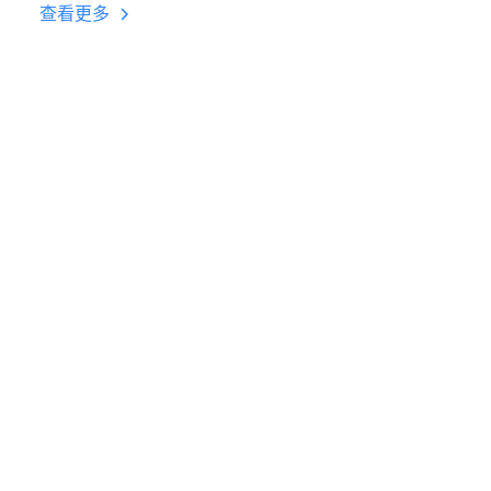
台挂机 按键设置教程
查看更多