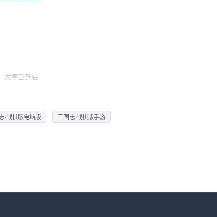
文章已到底
志·战棋版电脑版
三国志·战棋版手游