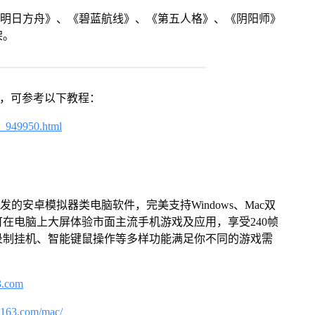
《明日方舟》、《碧蓝航线》、《第五人格》、《阴阳师》
架。
戏，可参考以下教程：
4_949950.html
的安卓模拟器类电脑软件，完美支持Windows、Mac双
在电脑上大屏体验市面主流手机游戏及应用，享受240帧
录制挂机、智能键鼠操作等多样功能满足你不同的游戏需
3.com
.163.com/mac/