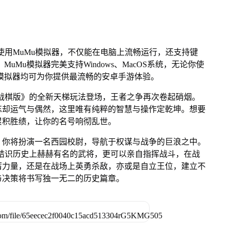
使用MuMu模拟器，不仅能在电脑上流畅运行，还支持键
uMu模拟器完美支持Windows、MacOS系统，无论你使
uMu模拟器均可为你提供最流畅的安卓手游体验。
战棋版》的全新天梯玩法登场，王者之争再次卷起硝烟。
忘却运气与偶然，这里唯有纯粹的智慧与操作定乾坤。想要
累积胜绩，让你的名号响彻乱世。
，你将扮演一名西园校尉，导航于权谋与战争的巨浪之中。
结识历史上赫赫有名的武将，更可以亲自指挥战斗，在战
蓄力量，还是在战场上英勇杀敌，亦或是自立王位，建立不
与决策将书写独一无二的历史篇章。