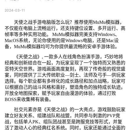
2024-03-11
天使之战手游电脑版怎么玩？推荐使用MuMu模拟器，
不仅能在电脑上流畅运行，还支持键位设置、多开运行、高
帧率等多种实用功能。 MuMu模拟器完美支持Windows、
MacOS系统，无论你使用的是Windows电脑，还是Mac设
备，MuMu模拟器均可为你提供最流畅的安卓手游体验。
《天使之战》, 一款多人在线角色扮演手游，巧妙地将
经典和创新结合在一起，为玩家呈现了一个独特而又熟悉的
亚特天空世界。游戏画面高度复刻，再现了传奇般的视觉盛
宴，同时提供了三大传统职业—剑士、法师及弓手—供玩家
选择。每个职业都有多样化的成长路径和加点战略，玩家可
以根据自己的战斗风格和喜好，塑造角色的独特成长轨迹。
开放全地图探索，赋予玩家自由漫游的体验，通过打败
BOSS来收集稀有装备。
社交元素亦是《天使之战》的一大亮点，游戏鼓励玩家
建立好友关系、组建战队和战盟，共同参与刺激的PVP竞
战，包括单人PK、组队团战甚至是跨服竞技等形式，并复
活了激动人心的经典红名系统。同时，玩家还能通过全面的