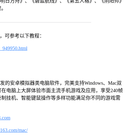
《明日方舟》、《碧蓝航线》、《第五人格》、《阴阳师》
架。
戏，可参考以下教程：
4_949950.html
的安卓模拟器类电脑软件，完美支持Windows、Mac双
在电脑上大屏体验市面主流手机游戏及应用，享受240帧
录制挂机、智能键鼠操作等多样功能满足你不同的游戏需
3.com
.163.com/mac/