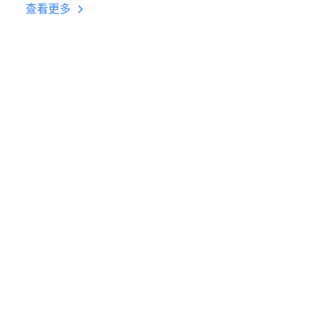
台挂机 按键设置教程
查看更多