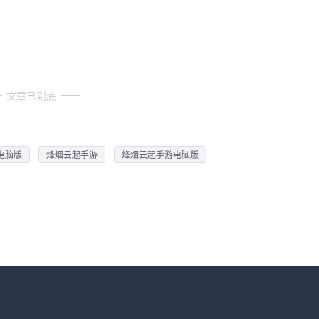
文章已到底
电脑版
烽烟云起手游
烽烟云起手游电脑版