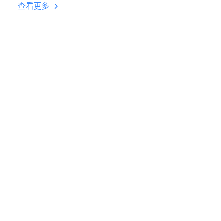
台挂机 按键设置教程
查看更多