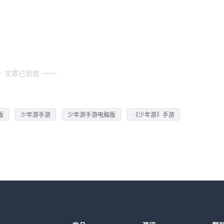
文章已到底
版
少年游手游
少年游手游电脑版
《少年游》手游