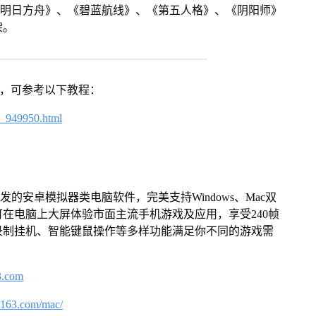
《明日方舟》、《碧蓝航线》、《第五人格》、《阴阳师》
架。
戏，可参考以下教程：
4_949950.html
的安卓模拟器类电脑软件，完美支持Windows、Mac双
在电脑上大屏体验市面主流手机游戏及应用，享受240帧
录制挂机、智能键鼠操作等多样功能满足你不同的游戏需
3.com
.163.com/mac/