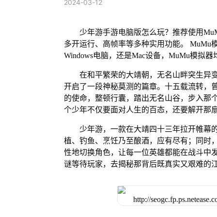
2024-03-12
少年游手游电脑版怎么玩？推荐使用Mu
多开运行、高帧率等多种实用功能。 MuMu模
Windows电脑，还是Mac设备，MuMu
在和平繁荣的大靖朝，无名山畔突生异
开启了一段神秘莫测的篇章。十五载流转，
的使命，整顿行囊，踏出无名山谷，步入那
个少年不仅要面对人生的百态，还要解开那
少年游，一款在大靖四十三年拉开帷幕
植、钓鱼、烹饪乃至酿酒，应有尽有；同时
性地切换角色，让每一位英雄都能在战斗中
谜等待玩家，去揭秘那背后既真实又艰难的