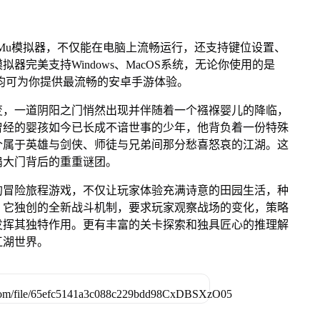
Mu模拟器，不仅能在电脑上流畅运行，还支持键位设置、
拟器完美支持Windows、MacOS系统，无论你使用的是
模拟器均可为你提供最流畅的安卓手游体验。
变，一道阴阳之门悄然出现并伴随着一个襁褓婴儿的降临，
曾经的婴孩如今已长成不谙世事的少年，他背负着一份特殊
个属于英雄与剑侠、师徒与兄弟间那分愁喜怒哀的江湖。这
扇大门背后的重重谜团。
的冒险旅程游戏，不仅让玩家体验充满诗意的田园生活，种
，它独创的全新战斗机制，要求玩家观察战场的变化，策略
发挥其独特作用。更有丰富的关卡探索和独具匠心的推理解
江湖世界。