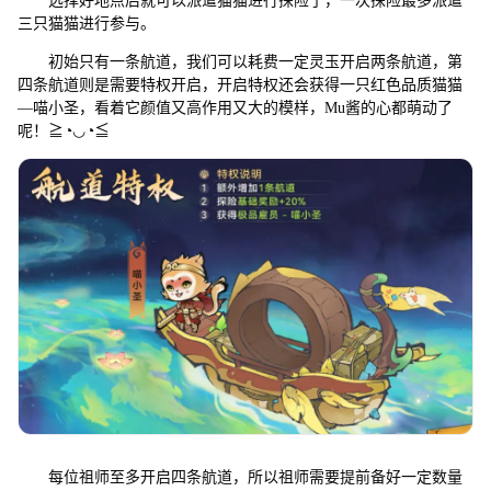
选择好地点后就可以派遣猫猫进行探险了，一次探险最多派遣
三只猫猫进行参与。
初始只有一条航道，我们可以耗费一定灵玉开启两条航道，第
四条航道则是需要特权开启，开启特权还会获得一只红色品质猫猫
—喵小圣，看着它颜值又高作用又大的模样，Mu酱的心都萌动了
呢！≧◔◡◔≦
每位祖师至多开启四条航道，所以祖师需要提前备好一定数量