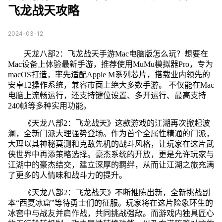
飞龙战天攻略
2024-03-12
天龙八部2：飞龙战天手游Mac电脑版怎么玩？想要在
Mac设备上体验最新手游，推荐使用MuMu模拟器Pro，专为
macOS打造，率先适配Apple M系列芯片，搭载业内领先的
安卓12操作系统，兼容市面上绝大多数手游。 不仅能在Mac
电脑上流畅运行，还支持键位设置、多开运行、最高支持
240帧等多种实用功能。
《天龙八部2：飞龙战天》这款游戏的江湖再次掀起波
澜，全新门派大理强势登场。作为首个全属性精通的门派，
大理以其神秘莫测和克敌先机的战斗风格，让玩家在这片武
侠世界中再添策略选择。豪杰系统的开放，更是允许玩家与
江湖中的豪杰结交，建立深厚的羁绊，从而让江湖之旅充满
了更多的人情味和战斗力的提升。
《天龙八部2：飞龙战天》不断推陈出新，全新挑战副
本“西夏冰窟”等待勇士们的征服。玩家将在这片险象环生的
冰窖中与战友并肩作战，共同挑战强敌。而游戏内独具匠心