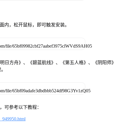
卓设备页面内，松开鼠标，即可触发安装。
《明日方舟》、《碧蓝航线》、《第五人格》、《阴阳师》
架。
戏，可参考以下教程：
4_949950.html