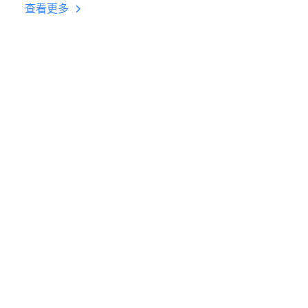
台挂机 按键设置教程
查看更多