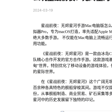
2024-03-19
星战前夜：无烬星河手游Mac电脑版怎么
拟器Pro，专为macOS打造，率先适配App
绝大多数手游。 不仅能在Mac电脑上流畅运
用功能。
《星战前夜：无烬星河》是一款由冰岛Crowd 
队精心合作开发的官方合作手游。这款游戏基
甸”世界，特别优化了移动设备的游戏体验，
的星际世界。
在《星战前夜：无烬星河》这个广阔无
百余种各具特色的舰船穿梭其间。游戏不仅提
份，从事舰船制造、商业贸易、矿石采集等
星河中的历史发展留下独特的印记。