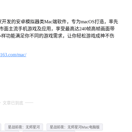
家开发的安卓模拟器类Mac端软件，专为macOS打造，率先
屏体验市面主流手机游戏及应用，享受最高达240帧高帧画面带
多样功能满足你不同的游戏需求，让你轻松游戏成神不伤
.163.com/mac/
文章已到底
星战前夜：无烬星河
星战前夜：无烬星河Mac电脑版