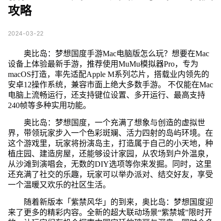
攻略
2024-03-22
奥比岛：梦想国度手游Mac电脑版怎么玩？想要在Mac
设备上体验最新手游，推荐使用MuMu模拟器Pro，专为
macOS打造，率先适配Apple M系列芯片，搭载业内领先的
安卓12操作系统，兼容市面上绝大多数手游。 不仅能在Mac
电脑上流畅运行，还支持键位设置、多开运行、最高支持
240帧等多种实用功能。
奥比岛：梦想国度，一个充满了想象与创造的虚拟世
界，带领玩家步入一个色彩斑斓、活力四射的岛屿环境。在
这个游戏里，玩家将扮演岛主，打造属于自己的小天地，种
植庄园、建造房屋，还能够设计家园，从农场到户外温泉，
从沙滩到演唱会，无数的DIY选项等你来发掘。同时，这里
还充满了社交的乐趣，玩家可以举办派对、结交好友，享受
一个温暖又欢乐的社区生活。
随着新版本「紫禁风华」的到来，奥比岛：梦想国度迎
来了更多的精彩内容。全新的超大联动场景“紫禁城”限时开