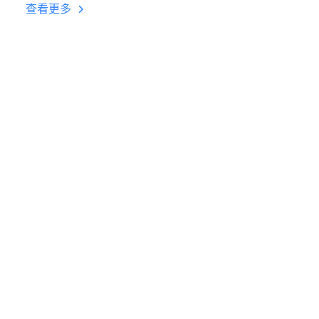
台挂机 按键设置教程
查看更多