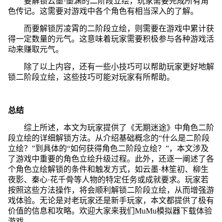
要解锁云墨·墨渊的二阶段立绘，玩家需要完成所有角
色传记。这需要对游戏中各个角色有相当深入的了解。
而要解锁厉凌霄的二阶段立绘，则需要在游戏中累计获
得一定数量的元气。这意味着玩家需要积极参与各种游戏活
动来赚取元气。
除了以上内容，还有一些小技巧可以帮助玩家更好地解
锁二阶段立绘，这些技巧可能对玩家有所帮助。
总结
综上所述，本文为玩家提供了《无期迷途》中角色二阶
段立绘的详细解锁方法。从介绍基础概念的“什么是二阶段
立绘？”到具体的“如何获得角色二阶段立绘？”，本文涉及
了游戏中重要的角色立绘升级过程。此外，还逐一阐述了各
个角色立绘解锁的条件和触发方式，如云墨·林笙初、柳生
夜影、秦心·花千骨等人物的特定任务或成就要求。玩家若
按照这些方法操作，将会顺利解锁二阶段立绘，从而增强游
戏体验。无论是对老玩家还是新手玩家，本文都提供了极有
价值的信息和攻略。欢迎大家来我们MuMu模拟器下载体验
游戏。