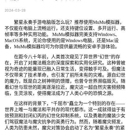
2024-03-28
繁星永奏手游电脑版怎么玩？推荐使用MuMu模拟器，
不仅能在电脑上流畅运行，还支持键位设置、多开运行、高
帧率等多种实用功能。 MuMu模拟器完美支持Windows、
MacOS系统，无论你使用的是Windows电脑，还是Mac设
备，MuMu模拟器均可为你提供最流畅的安卓手游体验。
在距今八十年前，人类首次窥见了异世界“幻世”的存
在，开启了对魔法概念的深度探索和实用化研究。这种曾被
视为奇迹的能量现已融入日常生活，变得触手可及。但魔法
不仅带来了技术革命，也引发了前所未有的灾难。源自幻世
的魔力，既是白之树神明的馈赠，也曾令世界濒临毁灭。随
着幻世与现世的距离逐渐拉近，魔灾这一超自然灾害频频降
临，生灵涂炭，使得魔法成为了人类心中的恐惧之源。
在这样的背景下，“千屈市”矗立为一个特别的存在——
世界上唯一与魔法和平共存的现代都市。这一成就得益于有
效预测和封闭幻丙的幻世化抑制系统，以及勇敢的魔装少女
们驾驭魔法与魔灾抗争的英勇行为。然而，随着魔灾频发，
人类为防患未然，魔灾对策协会启动了名为“繁星永奏”的紧