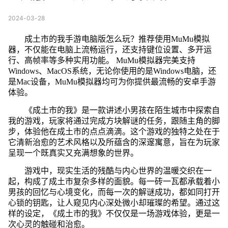
2024-03-28
成土市的我手游电脑版怎么玩？推荐使用MuMu模拟
器，不仅能在电脑上流畅运行，还支持键位设置、多开运
行、高帧率等多种实用功能。 MuMu模拟器完美支持
Windows、MacOS系统，无论你使用的是Windows电脑，还
是Mac设备，MuMu模拟器均可为你提供最流畅的安卓手游
体验。
《成土市的我》是一款讲述小男孩在陌生城市中探索自
我的游戏，玩家将通过完成方块解谜的任务，跟随主角的脚
步，体验他在成土市的点点滴滴。这个游戏的独特之处在于
它清新治愈的艺术风格以及所蕴含的深邃寓意，旨在为玩家
呈现一个既真实又充满想象的世界。
游戏中，现实生活的残酷与内心世界的温暖交织在一
起，构成了成土市复杂多样的面貌。每一砖一瓦都承载着小
男孩的回忆与心境变化，而每一次的解谜成功，都如同打开
心锁的钥匙，让人窥见内心深处微小却璀璨的希望。通过这
样的设定，《成土市的我》不仅仅是一场游戏体验，更是一
次心灵的触碰和治愈。