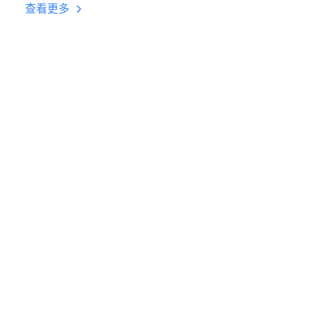
台挂机 按键设置教程
查看更多