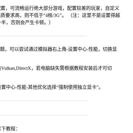
配置，可流畅运行绝大部分游戏，配置较差的玩家，自定义
画质要求高，则不低于“4核/3G”。 （注：这里不是设置得越
一半，否则会产生卡顿。）
问题，可以尝试通过模拟器右上角-设置中心-性能，切换显
kan,DirectX，若电脑缺失需根据教程安装后才可切
置中心-性能-其他优化选择“强制使用独立显卡”。
以下教程：