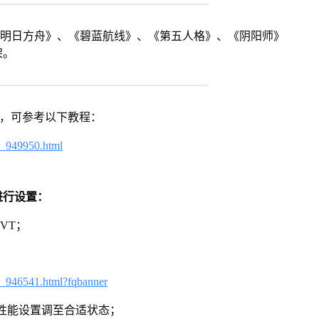
《明日方舟》、《碧蓝航线》、《第五人格》、《阴阳师》
架。
戏，可参考以下教程：
4_949950.html
进行设置：
VT；
3_946541.html?fqbanner
将性能设置调至合适状态；