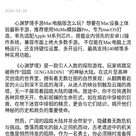
2024-03-28
心渊梦境手游Mac电脑版怎么玩？想要在Mac设备上体
验最新手游，推荐使用MuMu模拟器Pro，专为macOS打
造，率先适配Apple M系列芯片，搭载业内领先的安卓12操
作系统，兼容市面上绝大多数手游。 不仅能在Mac电脑上流
畅运行，还支持键位设置、多开运行、最高支持240帧等多
种实用功能。
《心渊梦境》是一款引人入胜的探险游戏，玩家将踏足
被称作“园庭（ENGARDIN）”的神秘大陆。在这片至高神
灵创造的世界里，拥有着无数壮丽的自然景观：从翻腾着岩
浆的火山到深不见底的海洋，从迷人的峡谷到触及云端的高
塔，无一不展现着园庭大陆的雄伟。旅途中，你不仅将遇到
各种异想天开、色彩斑斓的生命形式，如在熔岩中穿梭的巨
兽、在地下迷宫中徘徊的精灵，更会与它们结识，揭开他们
神秘的历史和肩负的重要使命。
然而，广阔的园庭大陆并非全然安宁，隐藏着无数危机
与挑战。堕落而腐化的敌人正伺机而动，古老遗迹中的机关
也像是悄然待发的陷阱。作为一名勇士，你必须随时准备挥