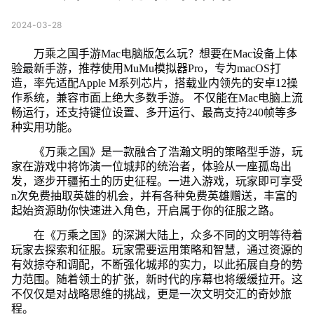
2024-03-28
万乘之国手游Mac电脑版怎么玩？想要在Mac设备上体
验最新手游，推荐使用MuMu模拟器Pro，专为macOS打
造，率先适配Apple M系列芯片，搭载业内领先的安卓12操
作系统，兼容市面上绝大多数手游。 不仅能在Mac电脑上流
畅运行，还支持键位设置、多开运行、最高支持240帧等多
种实用功能。
《万乘之国》是一款融合了浩瀚文明的策略型手游，玩
家在游戏中将饰演一位城邦的统治者，体验从一座孤岛出
发，逐步开疆拓土的历史征程。一进入游戏，玩家即可享受
n次免费抽取英雄的机会，并有各种免费英雄赠送，丰富的
起始资源助你快速进入角色，开启属于你的征服之路。
在《万乘之国》的深渊大陆上，众多不同的文明等待着
玩家去探索和征服。玩家需要运用策略和智慧，通过资源的
有效掠夺和调配，不断强化城邦的实力，以此拓展自身的势
力范围。随着领土的扩张，新时代的序幕也将缓缓拉开。这
不仅仅是对战略思维的挑战，更是一次文明交汇的奇妙旅
程。