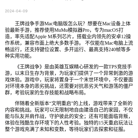
2024-04-09
王牌战争手游Mac电脑版怎么玩？想要在Mac设备上体
验最新手游，推荐使用MuMu模拟器Pro，专为macOS打
造，率先适配Apple M系列芯片，搭载业内领先的安卓12操
作系统，兼容市面上绝大多数手游。 不仅能在Mac电脑上流
畅运行，还支持键位设置、多开运行、最高支持240帧等多
种实用功能。
《王牌战争》是由英雄互娱精心研发的一款TPS竞技手
游，以末日生存为背景，为玩家们提供了一个异常刺激的游
戏体验。游戏中，玩家将置身于一个末世环境中，不仅要面
对环境本身的恶劣挑战，还需要对抗恶劣天气和游荡的僵尸
群，考验玩家的生存技能和战略布局。
伴随着全新版本“文明重启”的上线，游戏带来了全新的
内容和挑战。玩家可以无限制地自由建造自己的家园，不仅
能与队友并肩作战，守护彼此的安全；还有可能面临背叛，
体验在残酷生存环境下的人性考验。独特的15天重启玩法让
整个游戏充满了未知和变数，等待玩家们去探索和征服。