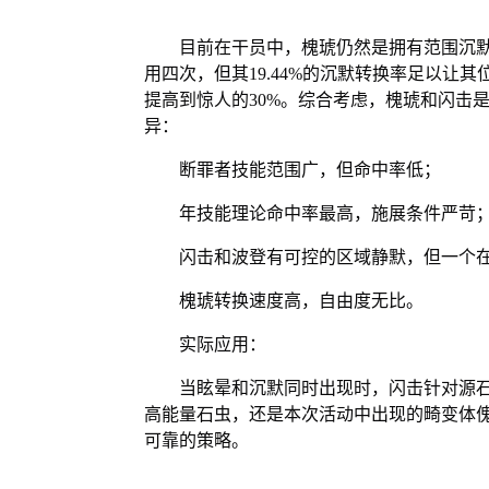
目前在干员中，槐琥仍然是拥有范围沉
用四次，但其19.44%的沉默转换率足以让
提高到惊人的30%。综合考虑，槐琥和闪击
异：
断罪者技能范围广，但命中率低；
年技能理论命中率最高，施展条件严苛
闪击和波登有可控的区域静默，但一个
槐琥转换速度高，自由度无比。
实际应用：
当眩晕和沉默同时出现时，闪击针对源
高能量石虫，还是本次活动中出现的畸变体
可靠的策略。