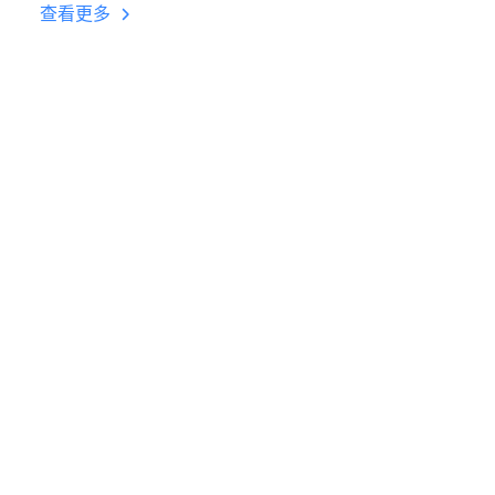
台挂机 按键设置教程
查看更多