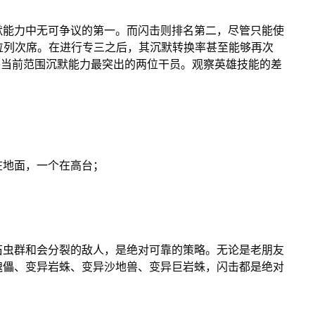
默能力中无可争议的第一。而闪击则排名第二，尽管只能使
其位列次席。在进行专三之后，其沉默转换率甚至能够再次
是当前范围沉默能力最突出的两位干员。观察英雄技能的差
；
在地面，一个在高台；
石虫群和会分裂的敌人，是绝对可靠的策略。无论是老朋友
傀儡、变异岩蛛、变异沙地兽、变异巨岩蛛，闪击都是绝对