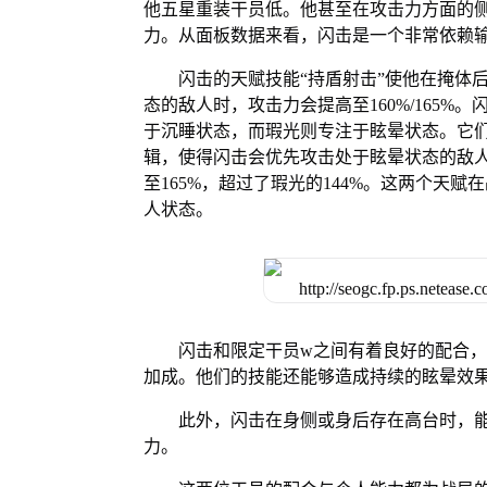
他五星重装干员低。他甚至在攻击力方面的侧
力。从面板数据来看，闪击是一个非常依赖
闪击的天赋技能“持盾射击”使他在掩体
态的敌人时，攻击力会提高至160%/165
于沉睡状态，而瑕光则专注于眩晕状态。它
辑，使得闪击会优先攻击处于眩晕状态的敌
至165%，超过了瑕光的144%。这两个天
人状态。
闪击和限定干员w之间有着良好的配合
加成。他们的技能还能够造成持续的眩晕效
此外，闪击在身侧或身后存在高台时，能
力。