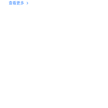
台挂机 按键设置教程
查看更多