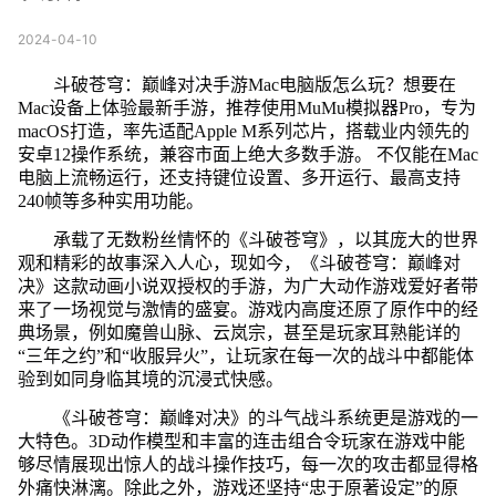
2024-04-10
斗破苍穹：巅峰对决手游Mac电脑版怎么玩？想要在
Mac设备上体验最新手游，推荐使用MuMu模拟器Pro，专为
macOS打造，率先适配Apple M系列芯片，搭载业内领先的
安卓12操作系统，兼容市面上绝大多数手游。 不仅能在Mac
电脑上流畅运行，还支持键位设置、多开运行、最高支持
240帧等多种实用功能。
承载了无数粉丝情怀的《斗破苍穹》，以其庞大的世界
观和精彩的故事深入人心，现如今，《斗破苍穹：巅峰对
决》这款动画小说双授权的手游，为广大动作游戏爱好者带
来了一场视觉与激情的盛宴。游戏内高度还原了原作中的经
典场景，例如魔兽山脉、云岚宗，甚至是玩家耳熟能详的
“三年之约”和“收服异火”，让玩家在每一次的战斗中都能体
验到如同身临其境的沉浸式快感。
《斗破苍穹：巅峰对决》的斗气战斗系统更是游戏的一
大特色。3D动作模型和丰富的连击组合令玩家在游戏中能
够尽情展现出惊人的战斗操作技巧，每一次的攻击都显得格
外痛快淋漓。除此之外，游戏还坚持“忠于原著设定”的原