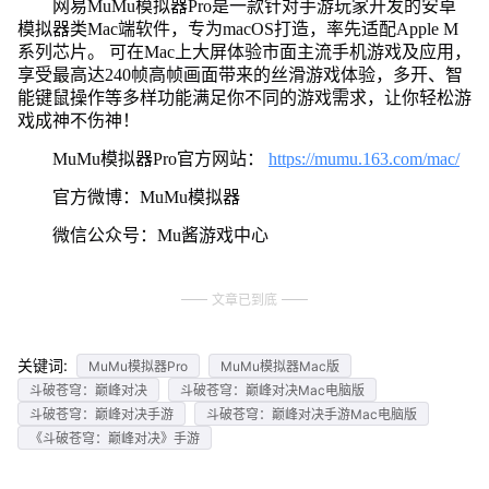
网易MuMu模拟器Pro是一款针对手游玩家开发的安卓
模拟器类Mac端软件，专为macOS打造，率先适配Apple M
系列芯片。 可在Mac上大屏体验市面主流手机游戏及应用，
享受最高达240帧高帧画面带来的丝滑游戏体验，多开、智
能键鼠操作等多样功能满足你不同的游戏需求，让你轻松游
戏成神不伤神！
MuMu模拟器Pro官方网站：
https://mumu.163.com/mac/
官方微博：MuMu模拟器
微信公众号：Mu酱游戏中心
文章已到底
关键词:
MuMu模拟器Pro
MuMu模拟器Mac版
斗破苍穹：巅峰对决
斗破苍穹：巅峰对决Mac电脑版
斗破苍穹：巅峰对决手游
斗破苍穹：巅峰对决手游Mac电脑版
《斗破苍穹：巅峰对决》手游