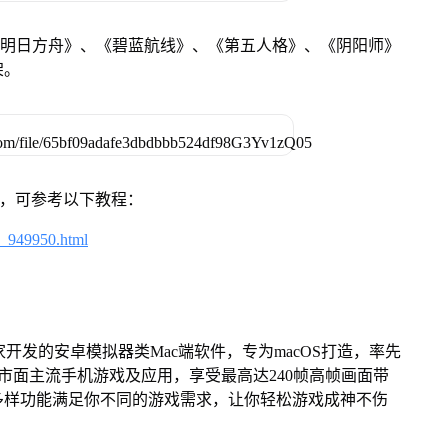
《明日方舟》、《碧蓝航线》、《第五人格》、《阴阳师》
架。
戏，可参考以下教程：
4_949950.html
家开发的安卓模拟器类Mac端软件，专为macOS打造，率先
屏体验市面主流手机游戏及应用，享受最高达240帧高帧画面带
多样功能满足你不同的游戏需求，让你轻松游戏成神不伤