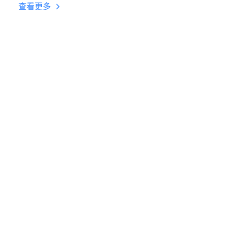
台挂机 按键设置教程
查看更多