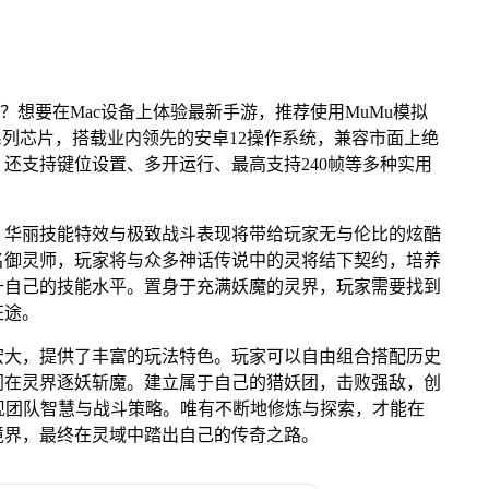
？想要在Mac设备上体验最新手游，推荐使用MuMu模拟
e M系列芯片，搭载业内领先的安卓12操作系统，兼容市面上绝
，还支持键位设置、多开运行、最高支持240帧等多种实用
，华丽技能特效与极致战斗表现将带给玩家无与伦比的炫酷
名御灵师，玩家将与众多神话传说中的灵将结下契约，培养
升自己的技能水平。置身于充满妖魔的灵界，玩家需要找到
征途。
宏大，提供了丰富的玩法特色。玩家可以自由组合搭配历史
同在灵界逐妖斩魔。建立属于自己的猎妖团，击败强敌，创
展现团队智慧与战斗策略。唯有不断地修炼与探索，才能在
境界，最终在灵域中踏出自己的传奇之路。