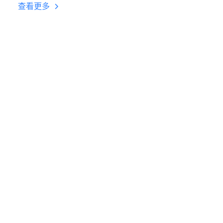
台挂机 按键设置教程
查看更多