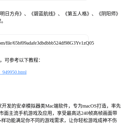
《明日方舟》、《碧蓝航线》、《第五人格》、《阴阳师》
架。
戏，可参考以下教程：
4_949950.html
家开发的安卓模拟器类Mac端软件，专为macOS打造，率先
屏体验市面主流手机游戏及应用，享受最高达240帧高帧画面带
多样功能满足你不同的游戏需求，让你轻松游戏成神不伤