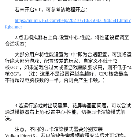
若未开启VT，可参考该教程开启：
https://mumu.163.com/help/20210510/35043_946541.html?
fqbanner
2.点击模拟器右上角-设置中心-性能，将性能设置调至
合适状态；
大部分用户将性能设置为“中”即为合适配置，可流畅运
行绝大部分游戏，配置较差的玩家，自定义不低于“2
核/2G”，如果游戏包过大或者游戏画质要求高，则不低于“4
核/3G”。 （注：这里不是设置得越高越好，CPU核数最高
不得超过电脑核数的一半，否则会产生卡顿。）
3.若运行游戏时出现黑屏、花屏等画面问题，可以尝试
通过模拟器右上角-设置中心-性能，切换显卡渲染模式解
决。
注意，不同的显卡渲染模式需要分别安装
Vulkan,DirectX，若电脑缺失需根据教程安装后才可切换。