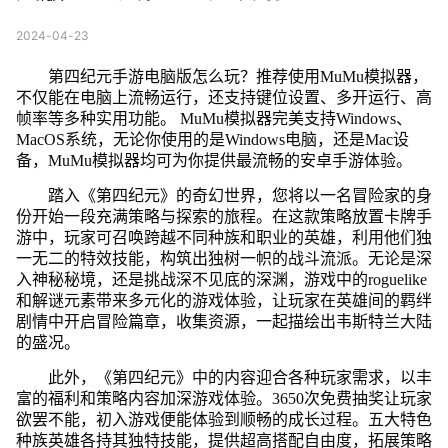
2024-04-23
第四纪元手游电脑版怎么玩？推荐使用MuMu模拟器，
不仅能在电脑上流畅运行，还支持键位设置、多开运行、高
帧率等多种实用功能。 MuMu模拟器完美支持Windows、
MacOS系统，无论你使用的是Windows电脑，还是Mac设
备，MuMu模拟器均可为你提供最流畅的安卓手游体验。
踏入《第四纪元》的奇幻世界，您将以一名冒险家的身
份开始一段充满策略与探索的旅程。在这款策略放置卡牌手
游中，玩家可召唤跨越不同种族和职业的英雄，利用他们独
一无二的特效技能，构筑出独树一帜的战斗流派。无论是深
入神秘秘境，还是挑战深不见底的深渊，游戏中的roguelike
和解谜元素带来多元化的游戏体验，让玩家在英雄间的羁绊
剧情中开启冒险篇章，收集资源，一起描绘出韦斯特兰大陆
的盛况。
此外，《第四纪元》中的内容迎合各种玩家需求，以丰
富的福利和策略内容加深游戏体验。3650次免费抽奖让玩家
欲罢不能，初入游戏便能体验到顺畅的成长过程。五大特色
种族英雄各持其独特技能，提供超高搭配自由度，拓展策略