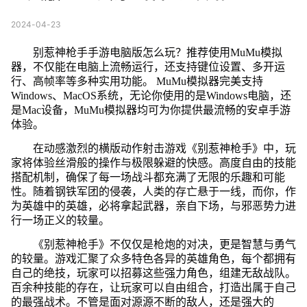
2024-04-23
别惹神枪手手游电脑版怎么玩？推荐使用MuMu模拟
器，不仅能在电脑上流畅运行，还支持键位设置、多开运
行、高帧率等多种实用功能。 MuMu模拟器完美支持
Windows、MacOS系统，无论你使用的是Windows电脑，还
是Mac设备，MuMu模拟器均可为你提供最流畅的安卓手游
体验。
在动感激烈的横版动作射击游戏《别惹神枪手》中，玩
家将体验丝滑般的操作与极限躲避的快感。高度自由的技能
搭配机制，确保了每一场战斗都充满了无限的乐趣和可能
性。随着钢铁军团的侵袭，人类的存亡悬于一线，而你，作
为英雄中的英雄，必将拿起武器，亲自下场，与邪恶势力进
行一场正义的较量。
《别惹神枪手》不仅仅是枪炮的对决，更是智慧与勇气
的较量。游戏汇聚了众多特色各异的英雄角色，每个都拥有
自己的绝技，玩家可以招募这些强力角色，组建无敌战队。
百余种技能的存在，让玩家可以自由组合，打造出属于自己
的最强战术。不管是面对源源不断的敌人，还是强大的