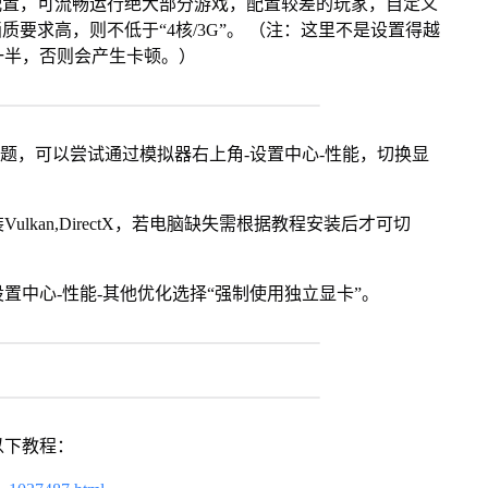
配置，可流畅运行绝大部分游戏，配置较差的玩家，自定义
画质要求高，则不低于“4核/3G”。 （注：这里不是设置得越
一半，否则会产生卡顿。）
问题，可以尝试通过模拟器右上角-设置中心-性能，切换显
kan,DirectX，若电脑缺失需根据教程安装后才可切
置中心-性能-其他优化选择“强制使用独立显卡”。
以下教程：