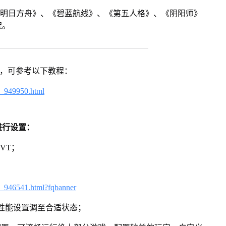
《明日方舟》、《碧蓝航线》、《第五人格》、《阴阳师》
架。
戏，可参考以下教程：
4_949950.html
进行设置：
VT；
3_946541.html?fqbanner
将性能设置调至合适状态；