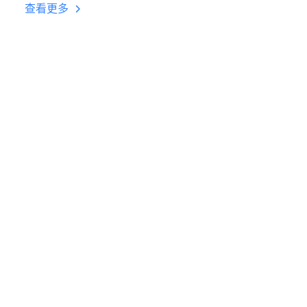
台挂机 按键设置教程
查看更多