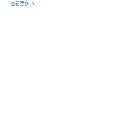
台挂机 按键设置教程
查看更多