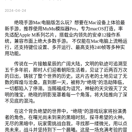
2024-04-24
绝晓手游Mac电脑版怎么玩？想要在Mac设备上体验最
新手游，推荐使用MuMu模拟器Pro，专为macOS打造，率
先适配Apple M系列芯片，搭载业内领先的安卓12操作系
统，兼容市面上绝大多数手游。 不仅能在Mac电脑上流畅运
行，还支持键位设置、多开运行、最高支持240帧等多种实
用功能。
传说在一片接触星辰的广阔大陆，文明的轨迹可追溯至
五千多年前，那时人们迎着朝阳生活着，见证了近两百万次
的日出，铸就了整个世界的历史。这片古老的土地见证了无
数的辉煌与沧桑，直到那一天，被称为“绝晓”的浩劫降临，
一切都陷入了停滞。当赐福成为诅咒，神秘的天灾毁灭了文
明的瑰宝，绝晓的阴影笼罩着每一个角落，将大陆推向了深
不见底的混沌。
在这个背负绝望的世界中，“绝晓”的游戏玩家将扮演勇
者的角色，在曙光尚未到来的黑暗时刻，探寻希望的火种。
无尽的黑暗中，玩家需挑战自我，寻找那一缕微光，用以点
亮未来，战斗并坚持到下一个晨曦。这是一场充满考验的冒