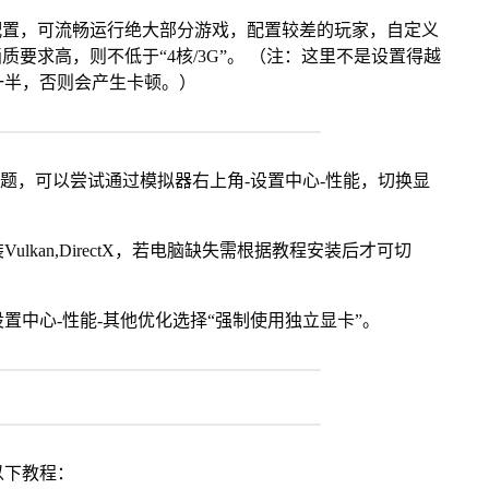
配置，可流畅运行绝大部分游戏，配置较差的玩家，自定义
画质要求高，则不低于“4核/3G”。 （注：这里不是设置得越
一半，否则会产生卡顿。）
问题，可以尝试通过模拟器右上角-设置中心-性能，切换显
kan,DirectX，若电脑缺失需根据教程安装后才可切
置中心-性能-其他优化选择“强制使用独立显卡”。
以下教程：