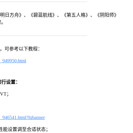
《明日方舟》、《碧蓝航线》、《第五人格》、《阴阳师》
架。
戏，可参考以下教程：
4_949950.html
进行设置：
VT；
3_946541.html?fqbanner
将性能设置调至合适状态；