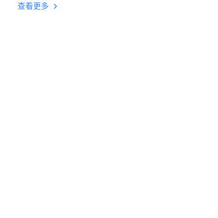
台挂机 按键设置教程
查看更多