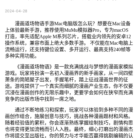
2024-04-28
漫画道场物语手游Mac电脑版怎么玩？想要在Mac设备
上体验最新手游，推荐使用MuMu模拟器Pro，专为macOS
打造，率先适配Apple M系列芯片，搭载业内领先的安卓12
操作系统，兼容市面上绝大多数手游。 不仅能在Mac电脑上
流畅运行，还支持键位设置、多开运行、最高支持240帧等
多种实用功能。
《漫画道场物语》是一款充满挑战与梦想的漫画家模拟
游戏。玩家将扮演一名初入漫画界的新手画家，从一间四壁
萧条的简陋屋子出发，手握笔杆，踏上征战漫画世界的征
途。游戏提供了一个真实而细腻的漫画产业生态，你不仅要
沉浸在漫画创作的无限乐趣中，更要学会如何在狭窄而充满
竞争的出版市场中找到一席之地。
通过不断地练习和探索，玩家可以体验到多种不同的漫
画创作组合，施展创意与技巧，挑战各种漫画题材和风格。
随着经验值的累积，你会逐渐熟练掌握绘制技巧，剧情构思
也将变得更加流畅而引人入胜。最终，细心打磨出的漫画杰
作将提交至出版社，你的努力与才华能否赢得挑剔编辑的认