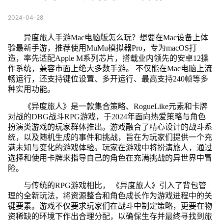
2024-04-28
异度旅人手游Mac电脑版怎么玩？想要在Mac设备上体
验最新手游，推荐使用MuMu模拟器Pro，专为macOS打
造，率先适配Apple M系列芯片，搭载业内领先的安卓12操
作系统，兼容市面上绝大多数手游。 不仅能在Mac电脑上流
畅运行，还支持键位设置、多开运行、最高支持240帧等多
种实用功能。
《异度旅人》是一款集合策略、RogueLike元素和卡牌
对战的DBG战斗RPG游戏，于2024年面向热爱策略与角色
扮演类游戏的玩家群体推出。游戏融合了精心设计的战斗系
统，以及随机生成的事件和挑战，旨在为玩家们提供一个充
满未知与变化的游戏体验。玩家在游戏中将扮演旅人，通过
选择和使用卡牌来指导自己的角色在充满挑战的异世界中冒
险。
与传统的RPG游戏相比， 《异度旅人》引入了背包管
理的全新玩法，将资源整合和角色成长作为游戏进程中的关
键要素。游戏不仅要求玩家们在战斗中制定策略，更要在物
资稀缺的环境下作出合理分配，以确保生存并最终寻找到旅