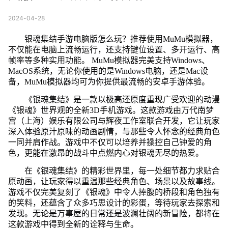
2024-04-28
银魂集结手游电脑版怎么玩？推荐使用MuMu模拟器，
不仅能在电脑上流畅运行，还支持键位设置、多开运行、高
帧率等多种实用功能。 MuMu模拟器完美支持Windows、
MacOS系统，无论你使用的是Windows电脑，还是Mac设
备，MuMu模拟器均可为你提供最流畅的安卓手游体验。
《银魂集结》是一款以极高还原度重现广受欢迎的动漫
《银魂》世界观的全新3D手机游戏。这款游戏由万代南梦
宫（上海）娱乐有限公司与辉夜工作室联合开发，它让玩家
深入体验原汁原味的动画剧情，与那些令人怀念的经典角色
一同并肩作战。游戏中不仅可以培养并操控自己钟爱的角
色，更能在激昂的战斗中点燃内心对银魂无尽的热爱。
在《银魂集结》的精彩世界里，每一处细节都力求贴合
原动画，让玩家得以重温那些经典角色、场景以及故事线。
游戏不仅完美复刻了《银魂》中令人捧腹的桥段和角色独有
的笑料，还蕴含了众多巧思设计的彩蛋，等待玩家去探索和
发现。无论是万事屋的日常还是波澜壮阔的新冒险，都将在
这款游戏中得到全新的诠释与生命。