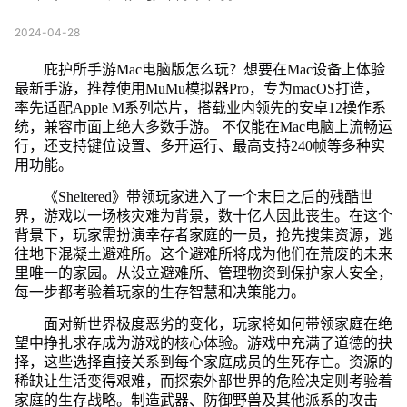
2024-04-28
庇护所手游Mac电脑版怎么玩？想要在Mac设备上体验
最新手游，推荐使用MuMu模拟器Pro，专为macOS打造，
率先适配Apple M系列芯片，搭载业内领先的安卓12操作系
统，兼容市面上绝大多数手游。 不仅能在Mac电脑上流畅运
行，还支持键位设置、多开运行、最高支持240帧等多种实
用功能。
《Sheltered》带领玩家进入了一个末日之后的残酷世
界，游戏以一场核灾难为背景，数十亿人因此丧生。在这个
背景下，玩家需扮演幸存者家庭的一员，抢先搜集资源，逃
往地下混凝土避难所。这个避难所将成为他们在荒废的未来
里唯一的家园。从设立避难所、管理物资到保护家人安全，
每一步都考验着玩家的生存智慧和决策能力。
面对新世界极度恶劣的变化，玩家将如何带领家庭在绝
望中挣扎求存成为游戏的核心体验。游戏中充满了道德的抉
择，这些选择直接关系到每个家庭成员的生死存亡。资源的
稀缺让生活变得艰难，而探索外部世界的危险决定则考验着
家庭的生存战略。制造武器、防御野兽及其他派系的攻击