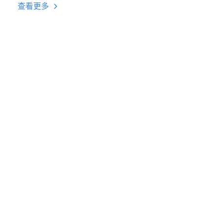
后台挂机 按键设置教程
查看更多